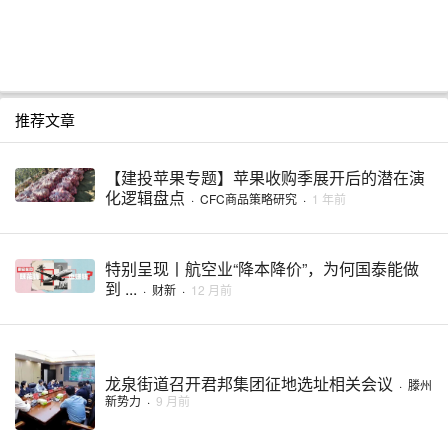
推荐文章
【建投苹果专题】苹果收购季展开后的潜在演
化逻辑盘点
·
CFC商品策略研究
·
1 年前
特别呈现丨航空业“降本降价”，为何国泰能做
到 ...
·
财新
·
12 月前
龙泉街道召开君邦集团征地选址相关会议
·
滕州
新势力
·
9 月前