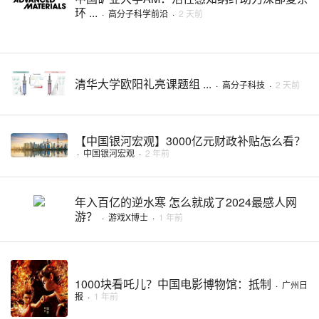
环 ...
·
高分子科学前沿
·
2 天前
清华大学欧阳礼亮课题组 ...
·
高分子科技
·
2 天前
【中国银河宏观】3000亿元财政补贴怎么看？
·
中国银河宏观
·
2 年前
年入百亿的逆水寒 怎么就成了2024最感人网
游？
·
游戏X博士
·
1 年前
1000块看吒儿？中国电影博物馆：抵制
·
广州日
报
·
1 年前