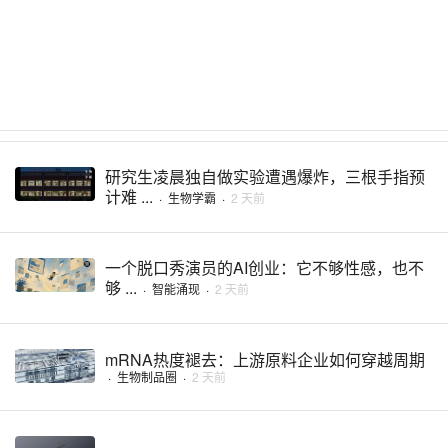
研究生凌晨独自做实验遭遇爆炸，三根手指预
计难 ...
·
生物学霸
·
2 天前
一个脱口秀演员的AI创业：它不够性感，也不
够 ...
·
智能涌现
·
2 天前
mRNA热度褪去：上游原料企业如何穿越周期
·
生物制品圈
·
2 天前