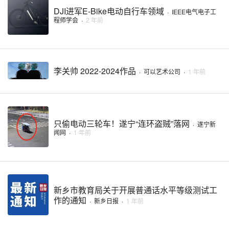
DJI进军E-Bike电动自行车领域
·
IEEE电气电子工
程师学会
·
2 年前
李关帅 2022-2024作品
·
可以艺术公司
·
1 年前
只偷电动三轮车！遂宁“连环盗贼”落网
·
遂宁新
闻网
·
1 年前
新乡市教育局关于开展普通话水平等级测试工
作的通知
·
新乡日报
·
1 年前