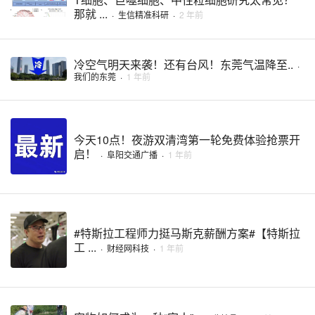
那就 ...
·
生信精准科研
·
2 年前
冷空气明天来袭！还有台风！东莞气温降至..
·
我们的东莞
·
1 年前
今天10点！夜游双清湾第一轮免费体验抢票开
启！
·
阜阳交通广播
·
1 年前
#特斯拉工程师力挺马斯克薪酬方案#【特斯拉
工 ...
·
财经网科技
·
1 年前