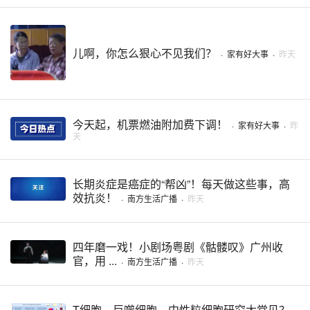
儿啊，你怎么狠心不见我们？
·
家有好大事
·
昨天
今天起，机票燃油附加费下调！
·
家有好大事
·
昨
天
长期炎症是癌症的“帮凶”！每天做这些事，高
效抗炎！
·
南方生活广播
·
昨天
四年磨一戏！小剧场粤剧《骷髅叹》广州收
官，用 ...
·
南方生活广播
·
昨天
T细胞、巨噬细胞、中性粒细胞研究太常见？