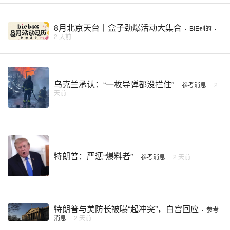
8月北京天台丨盒子劲爆活动大集合
·
BIE别的
·
2 天前
乌克兰承认：“一枚导弹都没拦住”
·
参考消息
·
2
天前
特朗普：严惩“爆料者”
·
参考消息
·
2 天前
特朗普与美防长被曝“起冲突”，白宫回应
·
参考
消息
·
2 天前