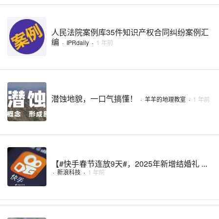
人民法院案例库35件知识产权合同纠纷案例汇
编
·
IPRdaily
·
1 年前
潜蚀地貌，一口气搞懂！
·
羊羊的地理教室
·
1 年前
【#快手春节连放9天#，2025年新增结婚礼 ...
·
新浪科技
·
1 年前