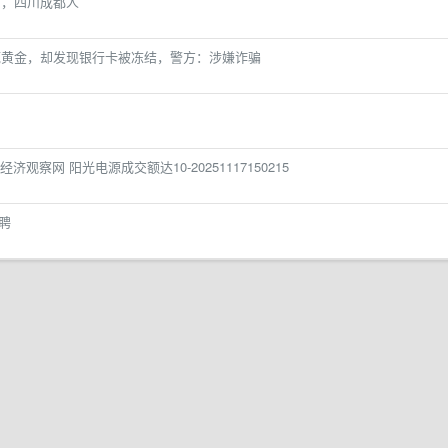
岁，四川成都人
底黄金，却发现银行卡被冻结，警方：涉嫌诈骗
观察网 阳光电源成交额达10-20251117150215
聘