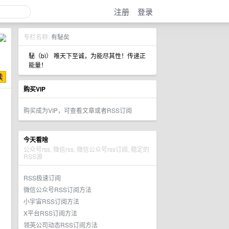
注册
登录
专栏名称:
有駜矣
駜（bì） 唯天下至诚，为能尽其性！传递正
能量！
购买VIP
购买成为VIP，可查看文章或者RSS订阅
今天看啥
公众号rss, 微信rss, 微信公众号rss订阅, 稳定的
RSS源
RSS极速订阅
微信公众号RSS订阅方法
小宇宙RSS订阅方法
X平台RSS订阅方法
领英公司动态RSS订阅方法