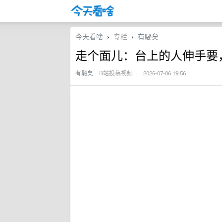
今天看啥
专栏
有駜矣
›
›
走个面儿：台上的人伸手要
有駜矣
·
B站投稿视频
· · 2026-07-06 19:56