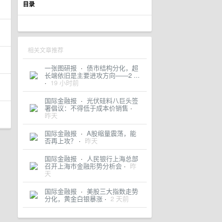
目录
相关文章推荐
一张图研报
·
债市结构分化，超
长端依旧是主要进攻方向——2 ...
·
19 小时前
国际金融报
·
光伏硅料八巨头签
署倡议：不得低于成本价销售
·
昨天
国际金融报
·
A股缩量震荡，能
否再上攻？
·
昨天
国际金融报
·
人民银行上海总部
召开上海市金融形势分析会
·
昨
天
国际金融报
·
美股三大指数走势
分化，黄金白银暴涨
·
2 天前