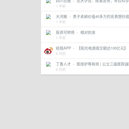
四川日报
·
北大讣告：陈昊去世，年仅42
1 年前
大河报
·
男子卖掉价值40多万的名表想抄
1 年前
投资可转债
·
相对抗涨
1 年前
经观APP
·
【阳光电源成交额达100亿元】 经济
8 月前
丁香人才
·
医技护等有岗 | 公立三级医院诚
8 月前