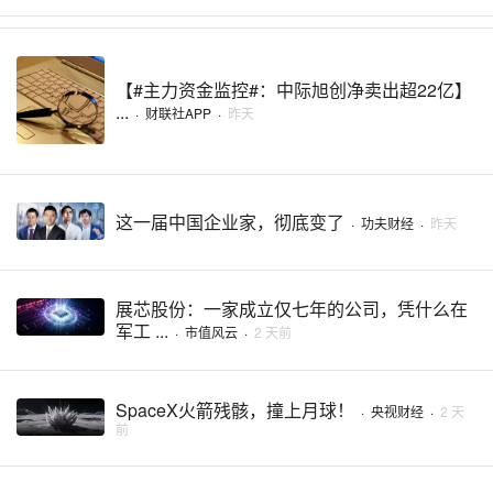
【#主力资金监控#：中际旭创净卖出超22亿】
...
·
财联社APP
·
昨天
这一届中国企业家，彻底变了
·
功夫财经
·
昨天
展芯股份：一家成立仅七年的公司，凭什么在
军工 ...
·
市值风云
·
2 天前
SpaceX火箭残骸，撞上月球！
·
央视财经
·
2 天
前