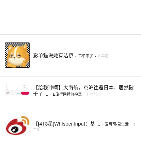
影单猫说她有洁癖
·
书单来了
·
2 年前
【给我冲啊】大南航，京沪往返日本，居然破
千了 ...
·
E旅行网特价神器
·
1 年前
【[413星]Whisper-Input：基 ...
·
爱可可-爱生活
·
1
年前