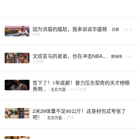
因为浓眉的尴尬，我来说说华盛顿
·
苏群
·
13 小
时前
文班亚马的弟弟，也在冲击NBA...
·
野球帝
·
15
小时前
签下了！1年底薪！曾力压东契奇的天才榜眼
秀啊...
·
左右为篮
·
16 小时前
2米29体重不足90公斤！这身材也忒夸张了
吧！
·
左右为篮
·
昨天