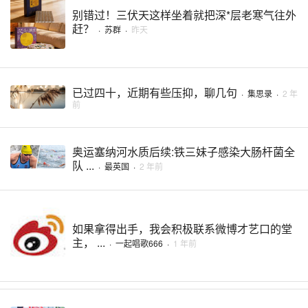
别错过！三伏天这样坐着就把深*层老寒气往外
赶？
·
苏群
·
昨天
已过四十，近期有些压抑，聊几句
·
集思录
·
2 年
前
奥运塞纳河水质后续:铁三妹子感染大肠杆菌全
队 ...
·
最英国
·
2 年前
如果拿得出手，我会积极联系微博才艺口的堂
主， ...
·
一起唱歌666
·
1 年前