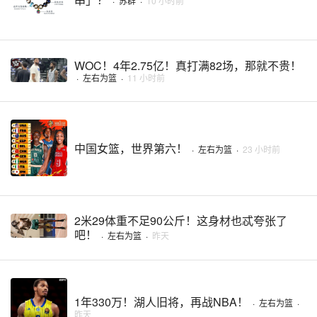
·
苏群
·
10 小时前
WOC！4年2.75亿！真打满82场，那就不贵！
·
左右为篮
·
11 小时前
中国女篮，世界第六！
·
左右为篮
·
23 小时前
2米29体重不足90公斤！这身材也忒夸张了
吧！
·
左右为篮
·
昨天
1年330万！湖人旧将，再战NBA！
·
左右为篮
·
昨天