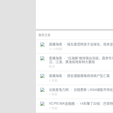
推荐文章
直播海南
·
接生婆谎称孩子没保住，母亲坚
11 小时前
直播海南
·
“白海豚”维持强台风级，直奔
汉、江淮、黄淮局地有特大暴雨
昨天
直播海南
·
西安通报赛格商场商户坠亡案
2 天前
北极星电力网
·
议程更新 | 2024储能市
1 年前
VC/PE/MA金融圈
·
14年赚了32倍：巴菲
1 年前