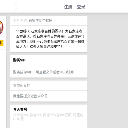
注册
登录
专栏名称:
石家庄明中福网
1120多万石家庄老百姓的圈子！为石家庄老
百姓说话，帮石家庄老百姓办事！无论你在什
么地方，我们一起为咱石家庄老百姓出一份微
薄之力！欢迎大家关注和支持！
购买VIP
购买成为VIP，可查看文章或者RSS订阅
提交新专栏
我也要提交微信公众号
今天看啥
公众号rss, 微信rss, 微信公众号rss订阅, 稳定的
RSS源