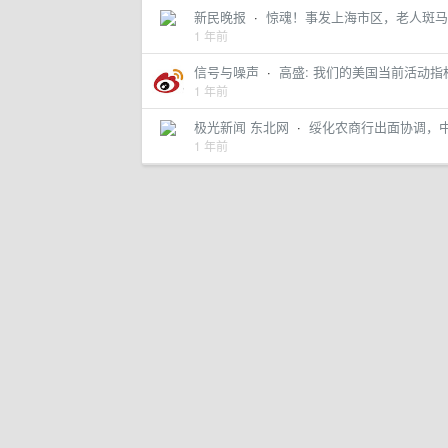
新民晚报
·
惊魂！事发上海市区，老人斑马
1 年前
信号与噪声
·
高盛: 我们的美国当前活动指标在 2
1 年前
极光新闻 东北网
·
绥化农商行出面协调，
1 年前