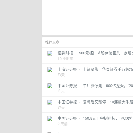
推荐文章
证券时报
·
560元/股！A股存储巨头，定
10 小时前
上海证券报
·
上证聚焦｜华泰证券千万级场
昨天
中国证券报
·
午后涨停潮，900亿龙头，“20
昨天
中国证券报
·
复牌后又涨停，10连板大牛
昨天
中国证券报
·
150.8元！宇树科技，IPO发
2 天前