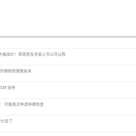
增大幅溢价！原高管及多家上市公司认购
外期权赔偿案始末
CM”涨停
股：可能再次申请停牌核查
行价定了