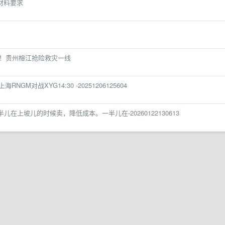
材料要求
直击！贵州榕江抢险救灾一线
RNGM对战XYG14:30 -20251206125604
儿在上坡儿的时候卖，降低成本。一半儿在-20260122130613