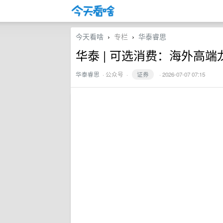
今天看啥
专栏
华泰睿思
›
›
华泰 | 可选消费：海外高
华泰睿思
·
公众号
·
证券
· 2026-07-07 07:15