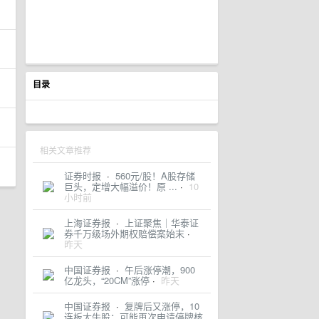
目录
相关文章推荐
证券时报
·
560元/股！A股存储
巨头，定增大幅溢价！原 ...
·
10
小时前
上海证券报
·
上证聚焦｜华泰证
券千万级场外期权赔偿案始末
·
昨天
中国证券报
·
午后涨停潮，900
亿龙头，“20CM”涨停
·
昨天
中国证券报
·
复牌后又涨停，10
连板大牛股：可能再次申请停牌核