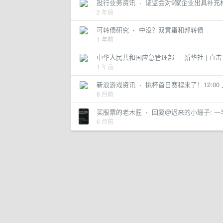
投行业务资讯
·
证监会对9家企业出具补充
2 年前
可转债研究
·
中没？双黄蛋和邦转债
1 年前
中华人民共和国应急管理部
·
新华社 | 
1 年前
新浪游戏资讯
·
挑杯首日赛程来了！12:00 上海
8 月前
买股票的老木匠
·
回复@迟来的小珊子: 一半
6 月前