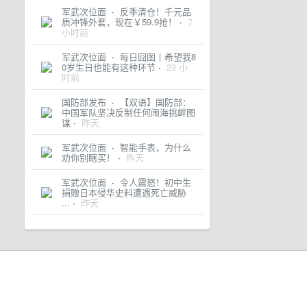
军武次位面
·
反季清仓！千元品
质冲锋外套，现在￥59.9抢！
·
7
小时前
军武次位面
·
每日囧图丨希望我8
0岁生日也能有这种环节
·
23 小
时前
国防部发布
·
【双语】国防部：
中国军队坚决反制任何闹海挑衅图
谋
·
昨天
军武次位面
·
智能手表，为什么
劝你别瞎买！
·
昨天
军武次位面
·
令人震怒！初中生
捐赠日本侵华史料遭遇死亡威胁
...
·
昨天