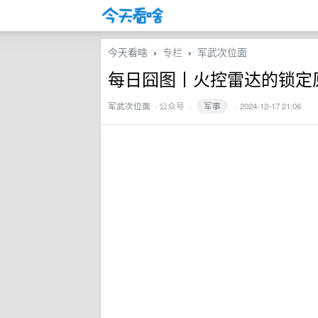
今天看啥
专栏
军武次位面
›
›
每日囧图丨火控雷达的锁定原理
军武次位面
·
公众号
·
军事
· 2024-12-17 21:06