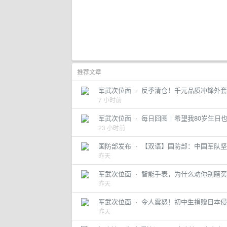
推荐文章
军武次位面
·
反季清仓！千元品质冲锋外套，
7 小时前
军武次位面
·
每日囧图丨希望我80岁生日
23 小时前
国防部发布
·
【双语】国防部：中国军队坚
昨天
军武次位面
·
智能手表，为什么劝你别瞎买
昨天
军武次位面
·
令人震怒！初中生捐赠日本侵
昨天