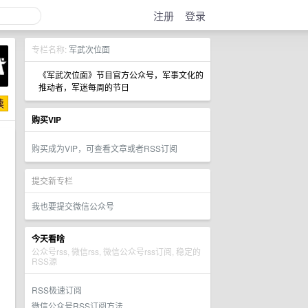
注册
登录
专栏名称:
军武次位面
《军武次位面》节目官方公众号，军事文化的
推动者，军迷每周的节日
购买VIP
购买成为VIP，可查看文章或者RSS订阅
提交新专栏
我也要提交微信公众号
今天看啥
公众号rss, 微信rss, 微信公众号rss订阅, 稳定的
RSS源
RSS极速订阅
微信公众号RSS订阅方法