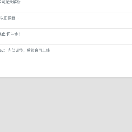
公司龙头解析
旧换新...
“飞鱼”再冲金！
应：内部调整，后续会再上线