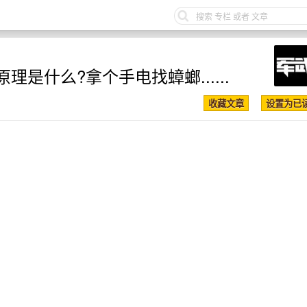
是什么?拿个手电找蟑螂......