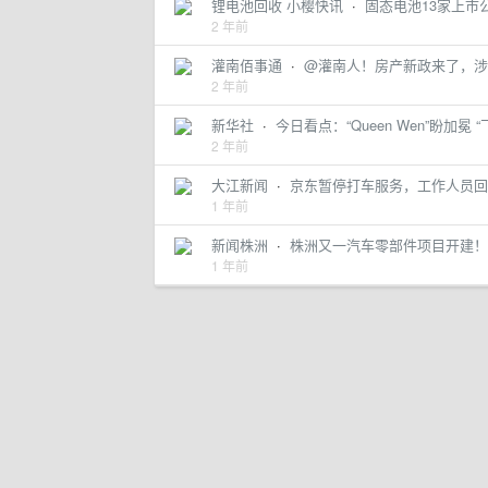
锂电池回收 小樱快讯
·
固态电池13家上市
2 年前
灌南佰事通
·
@灌南人！房产新政来了，涉以
2 年前
新华社
·
今日看点：“Queen Wen”盼加冕 
2 年前
大江新闻
·
京东暂停打车服务，工作人员回
1 年前
新闻株洲
·
株洲又一汽车零部件项目开建！
1 年前