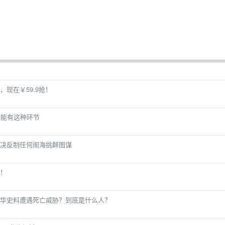
现在￥59.9抢！
也能有这种环节
决反制任何闹海挑衅图谋
！
华史料遭遇死亡威胁？到底是什么人？