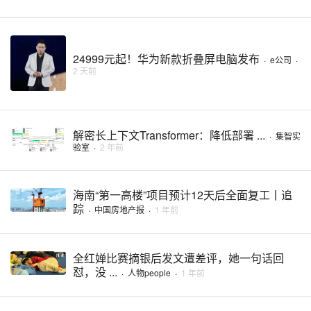
24999元起！华为新款折叠屏电脑发布
·
e公司
·
2 天前
解密长上下文Transformer：降低部署 ...
·
集智实
验室
·
2 年前
海南“第一高楼”项目预计12天后全面复工丨追
踪
·
中国房地产报
·
1 年前
全红婵比赛摘银后发文遭差评，她一句话回
怼，没 ...
·
人物people
·
1 年前