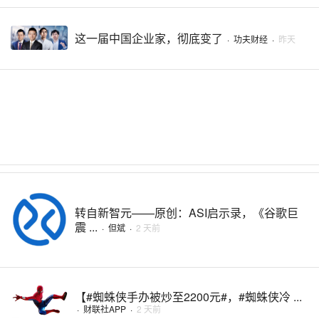
这一届中国企业家，彻底变了
·
功夫财经
·
昨天
转自新智元——原创：ASI启示录，《谷歌巨
震 ...
·
但斌
·
2 天前
【#蜘蛛侠手办被炒至2200元#，#蜘蛛侠冷 ...
·
财联社APP
·
2 天前