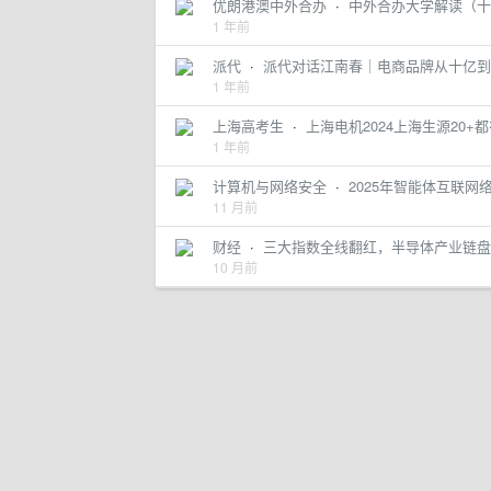
优朗港澳中外合办
·
中外合办大学解读（十
1 年前
派代
·
派代对话江南春｜电商品牌从十亿到
1 年前
上海高考生
·
上海电机2024上海生源20+
1 年前
计算机与网络安全
·
2025年智能体互联网
11 月前
财经
·
三大指数全线翻红，半导体产业链盘
10 月前