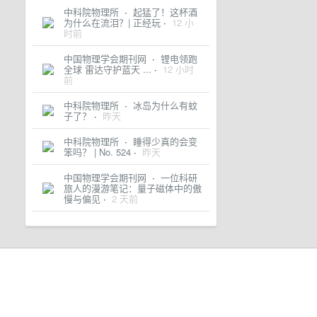
中科院物理所
·
起猛了！这杯酒
为什么在流泪？| 正经玩
·
12 小
时前
中国物理学会期刊网
·
锂电领跑
全球 雷达守护蓝天 ...
·
12 小时
前
中科院物理所
·
冰岛为什么有蚊
子了？
·
昨天
中科院物理所
·
睡得少真的会变
笨吗？ | No. 524
·
昨天
中国物理学会期刊网
·
一位科研
旅人的漫游笔记：量子磁体中的傲
慢与偏见
·
2 天前