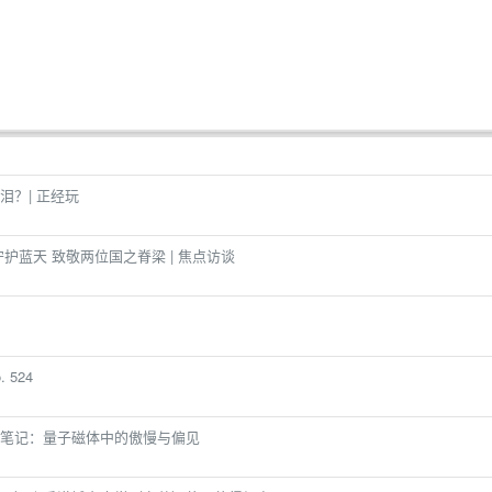
？| 正经玩
护蓝天 致敬两位国之脊梁 | 焦点访谈
 524
笔记：量子磁体中的傲慢与偏见