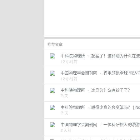
推荐文章
中科院物理所
·
起猛了！这杯酒为什么在流泪
12 小时前
中国物理学会期刊网
·
锂电领跑全球 雷达守
12 小时前
中科院物理所
·
冰岛为什么有蚊子了？
昨天
中科院物理所
·
睡得少真的会变笨吗？ | No.
昨天
中国物理学会期刊网
·
一位科研旅人的漫游
2 天前