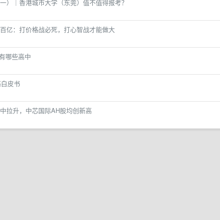
一）｜香港城市大学（东莞）值不值得报考？
百亿：打价格战必死，打心智战才能做大
都有哪些高中
络白皮书
中拉升，中芯国际AH股均创新高