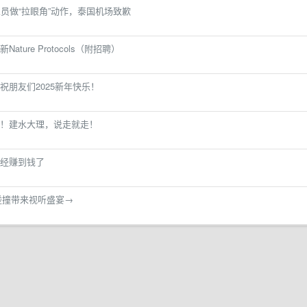
员做“拉眼角”动作，泰国机场致歉
ure Protocols（附招聘）
朋友们2025新年快乐！
！建水大理，说走就走！
已经赚到钱了
碰撞带来视听盛宴→