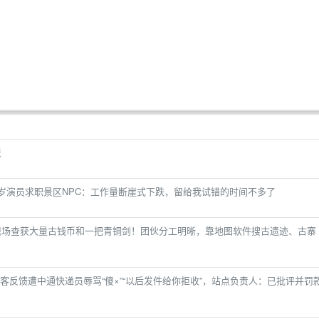
天
8岁演员求职景区NPC：工作量断崖式下跌，留给我试错的时间不多了
，现场查获大量古钱币和一把青铜剑！团伙分工明晰，靠地图软件搜古遗迹、古寨
反馈遭中通快递员辱骂“傻×”“以后发件给你拒收”，站点负责人：已批评并罚款