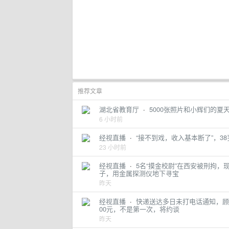
推荐文章
湖北省教育厅
·
5000张照片和小辉们的夏
6 小时前
经视直播
·
“接不到戏，收入基本断了”，3
23 小时前
经视直播
·
5名“摸金校尉”在西安被刑拘
子，用金属探测仪地下寻宝
昨天
经视直播
·
快递送达多日未打电话通知，顾客
00元，不是第一次，将约谈
昨天