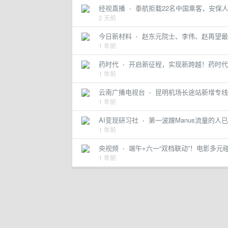
经视直播
·
泰航拒载22名中国乘客，安保人
2 天前
今日新材料
·
赵东元院士、李伟、赵再望最新Nat
1 年前
药时代
·
开启新征程，实现新跨越！药时代祝
1 年前
云南广播电视台
·
昆明机场长途站新增专线
1 年前
AI变现研习社
·
第一波蹭Manus流量的人
1 年前
央视频
·
端午+六一“双档联动”！电影多元
1 年前