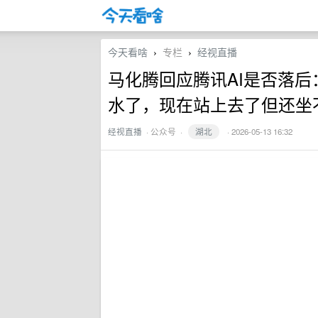
今天看啥
专栏
经视直播
›
›
马化腾回应腾讯AI是否落后
水了，现在站上去了但还坐
经视直播
·
公众号
·
湖北
· 2026-05-13 16:32