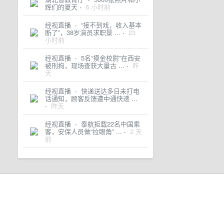
辉们的夏天
·
6 小时前
经视直播
·
“接不到戏，收入基本
断了”，38岁演员求职景 ...
·
23
小时前
经视直播
·
5名“摸金校尉”在西安
被刑拘，现场查获大量古 ...
·
昨
天
经视直播
·
快递送达多日未打电
话通知，顾客反馈遭中通快递 ...
·
昨天
经视直播
·
泰航拒载22名中国乘
客，安保人员做“拉眼角” ...
·
2 天
前