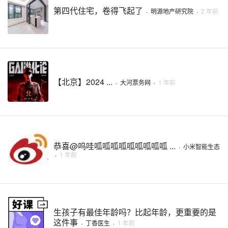
第四代住宅，卷得飞起了
·
明源地产研究院
·
2 年前
【北京】2024 ...
·
大河票务网
·
1 年前
恭喜@呜哇呱呱呱呱呱呱呱呱呱 ...
·
小米智能生态
·
1 年前
生孩子有最佳年龄吗？比起年龄，更重要的是
这件事
·
丁香医生
·
1 年前