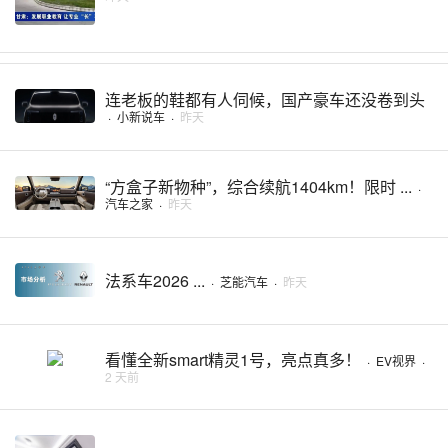
连老板的鞋都有人伺候，国产豪车还没卷到头
·
小新说车
·
昨天
“方盒子新物种”，综合续航1404km！限时 ...
·
汽车之家
·
昨天
法系车2026 ...
·
芝能汽车
·
昨天
看懂全新smart精灵1号，亮点真多！
·
EV视界
·
2 天前