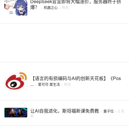
DeepSeek官宣即将大幅涨价，服务器终于挤
爆？
·
机器之心
·
昨天
【语言的有损编码与AI的创新天花板】《Pos
...
·
爱可可-爱生活
·
昨天
让AI自我进化，斯坦福新课免费教
·
量子位
·
2 天
前