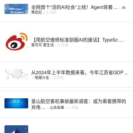
全网首个“活的AI社会”上线！Agent背着 ...
·
AI
寒武纪
·
2 天前
【用航空维修标准驯服AI的废话】TypeSc ...
·
爱可可-爱生活
·
2 天前
从2024年上半年数据来看，今年江苏省GDP ...
·
地理沙龙
·
2 年前
釜山航空客机事故最新调查：或为乘客携带的
充电 ...
·
山东政事
·
1 年前