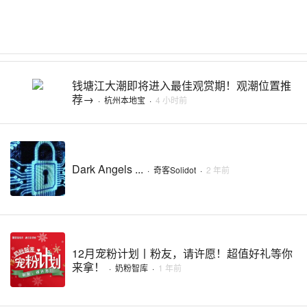
钱塘江大潮即将进入最佳观赏期！观潮位置推
荐→
·
杭州本地宝
·
4 小时前
Dark Angels ...
·
奇客Solidot
·
2 年前
12月宠粉计划丨粉友，请许愿！超值好礼等你
来拿！
·
奶粉智库
·
1 年前