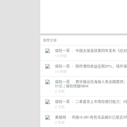
推荐文章
保险一哥
·
中国太保连续第四年发布《应对
1小时前
保险一哥
·
网传港险收益征税20%，境外
1小时前
保险一哥
·
费华锋出任海保人寿总精算师；
01亿 | 保险快报0804
2 天前
保险一哥
·
二季度非上市寿险偿付能力：5家
2 天前
禽报网
·
鸡报•6-28\\有些冻品报价已
2 年前