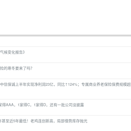
气候变化报告》
保险的寒冬要来了吗？
中信保诚上半年实现净利润23亿，同比↑124%；专属商业养老保险保费规模超
得AAA，1家得C，1家得D，还有一批公司没披露
是近3年甚至近5年最低！老鸡连创新高，局部借势库存抛光