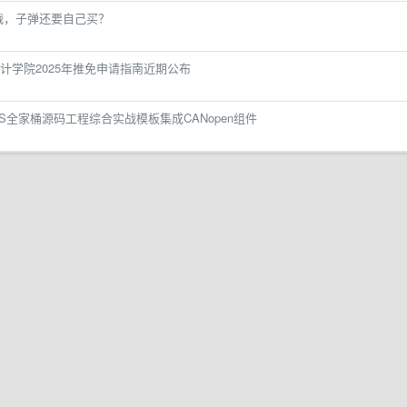
战，子弹还要自己买？
计学院2025年推免申请指南近期公布
TOS全家桶源码工程综合实战模板集成CANopen组件