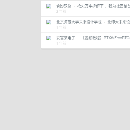
食影双修
·
枪火万字拆解下 ，我为社团枪
2 年前
北京师范大学未来设计学院
·
北师大未来设
1 年前
安富莱电子
·
【视频教程】RTX5/FreeR
1 年前