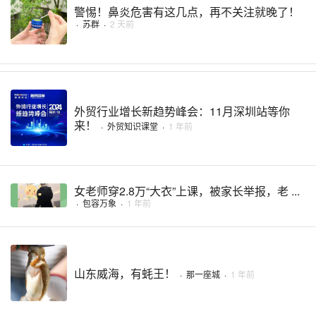
警惕！鼻炎危害有这几点，再不关注就晚了！
·
苏群
·
2 天前
外贸行业增长新趋势峰会：11月深圳站等你
来！
·
外贸知识课堂
·
1 年前
女老师穿2.8万“大衣”上课，被家长举报，老 ...
·
包容万象
·
1 年前
山东威海，有蚝王！
·
那一座城
·
1 年前