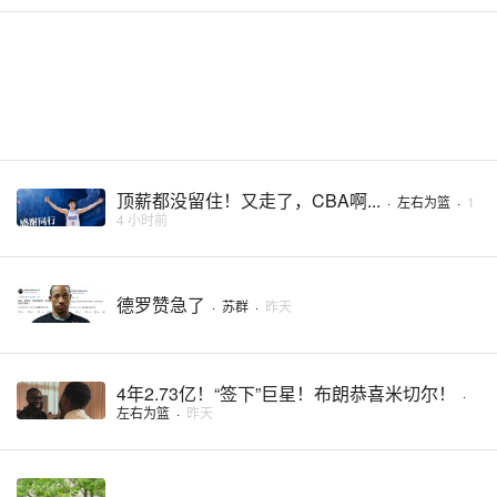
顶薪都没留住！又走了，CBA啊...
·
左右为篮
·
1
4 小时前
德罗赞急了
·
苏群
·
昨天
4年2.73亿！“签下”巨星！布朗恭喜米切尔！
·
左右为篮
·
昨天