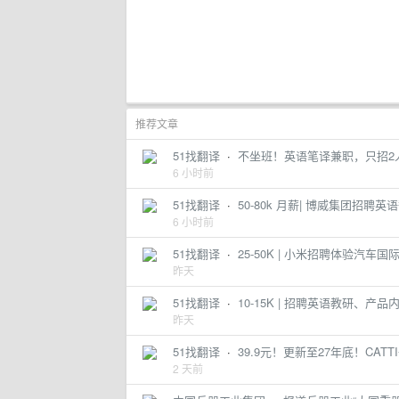
推荐文章
51找翻译
·
不坐班！英语笔译兼职，只招2
6 小时前
51找翻译
·
50-80k 月薪| 博威集团招聘英
6 小时前
51找翻译
·
25-50K | 小米招聘体验
昨天
51找翻译
·
10-15K | 招聘英语教研、
昨天
51找翻译
·
39.9元！更新至27年底！CA
2 天前