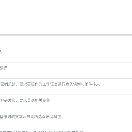
人
语翻译
汽车国际营销总监，要求英语作为工作语言进行商务谈判与邮件往来
产品内容研发岗，要求英语相关专业
TTI备考时政文本及热词精选双语资料包