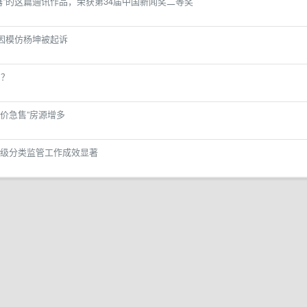
器”的这篇通讯作品，荣获第34届中国新闻奖二等奖
曾因模仿杨坤被起诉
中？
降价急售”房源增多
级分类监管工作成效显著