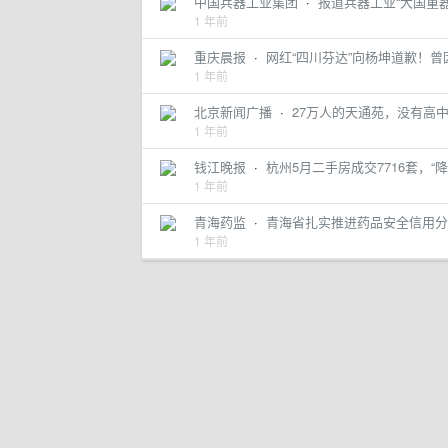
中国兵器工业集团
·
报道兵器工业“大国重
1 年前
重庆晨报
·
网红“四川芬达”向杨坤道歉！
1 年前
北京新闻广播
·
27万人的天通苑，没有高
1 年前
钱江晚报
·
杭州5月二手房成交7716套，“
1 年前
青海药监
·
青海省扎实推进药品安全信用分
1 年前