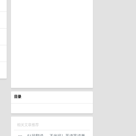
目录
相关文章推荐
51找翻译
·
不坐班！英语笔译兼