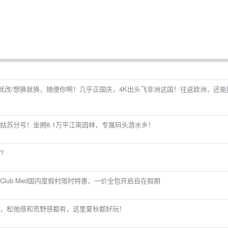
就改/想换就换，随便你啊！几乎正国庆，4K出头飞非洲这国！往返欧洲，还能
姑苏分号！坐拥8.1万平江南园林，专属码头游水乡！
?
lub Med国内度假村限时特惠，一价全包开启自在假期
，松弛感和荒野感都有，这里夏秋都好玩！