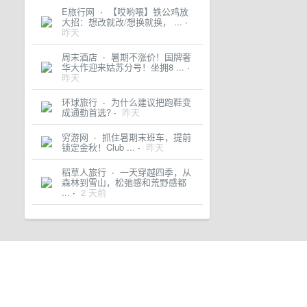
E旅行网
·
【哎哟喂】铁公鸡放
大招：想改就改/想换就换， ...
·
昨天
周末酒店
·
暑期不涨价！国牌奢
华大作迎来姑苏分号！坐拥8 ...
·
昨天
环球旅行
·
为什么建议把跑鞋变
成通勤首选?
·
昨天
穷游网
·
抓住暑期末班车，提前
锁定金秋！Club ...
·
昨天
稻草人旅行
·
一天穿越四季，从
森林到雪山，松弛感和荒野感都
...
·
2 天前