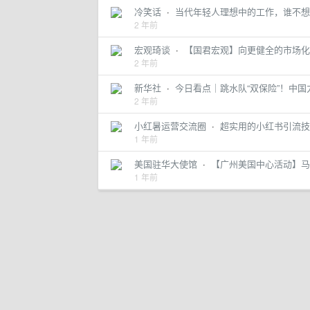
冷笑话
·
当代年轻人理想中的工作，谁不想
2 年前
宏观琦谈
·
【国君宏观】向更健全的市场化
2 年前
新华社
·
今日看点｜跳水队“双保险”！中国
2 年前
小红暑运营交流圈
·
超实用的小红书引流技
1 年前
美国驻华大使馆
·
【广州美国中心活动】马丁
1 年前