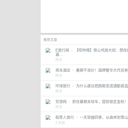
推荐文章
E旅行网
·
【哎哟喂】铁公鸡放大招：想改
漏…
昨天
周末酒店
·
暑期不涨价！国牌奢华大作迎来
昨天
环球旅行
·
为什么建议把跑鞋变成通勤首选
昨天
穷游网
·
抓住暑期末班车，提前锁定金秋！C
昨天
稻草人旅行
·
一天穿越四季，从森林到雪山
2 天前