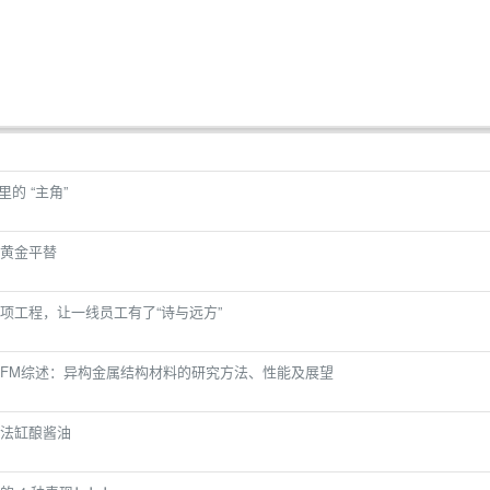
的 “主角”
黄金平替
项工程，让一线员工有了“诗与远方”
AFM综述：异构金属结构材料的研究方法、性能及展望
法缸酿酱油