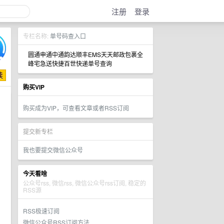
注册
登录
专栏名称:
单号码查入口
圆通申通中通韵达顺丰EMS天天邮政包裹全
峰宅急送快捷百世快递单号查询
购买VIP
购买成为VIP，可查看文章或者RSS订阅
提交新专栏
我也要提交微信公众号
今天看啥
公众号rss, 微信rss, 微信公众号rss订阅, 稳定的
RSS源
RSS极速订阅
微信公众号RSS订阅方法