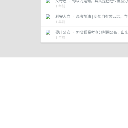
父母志
·
你以为是懒，其实是已经过度疲劳的
1 年前
利安人寿
·
高考加油 | 少年自有凌云志，
1 年前
枣庄公安
·
31省份高考查分时间公布，山
1 年前