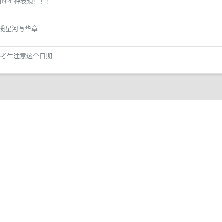
 4 种表现！！！
当揽星河写华章
东考生注意这个日期