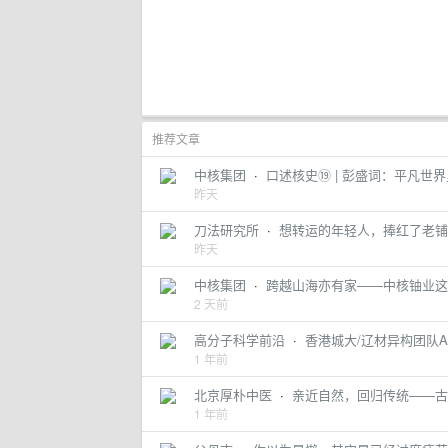
推荐文章
中核集团
·
口述核史⑲ | 彭盛词：平凡世界里
昨天
刀法研究所
·
想转运的年轻人，捧红了老铺
昨天
中核集团
·
跨越山海亦有家——中核铀业这
2 天前
高分子科学前沿
·
香港城大/辽材异构团队
1 年前
北京厚朴中医
·
亲近自然，回归传统——古
1 年前