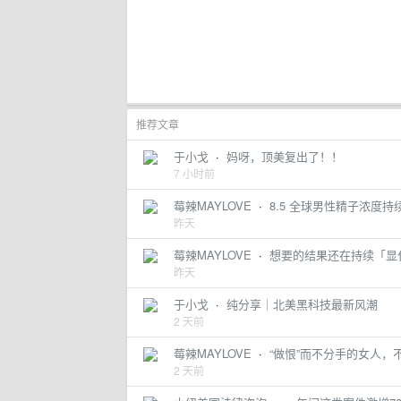
推荐文章
于小戈
·
妈呀，顶美复出了！！
7 小时前
莓辣MAYLOVE
·
8.5 全球男性精子浓度持
昨天
莓辣MAYLOVE
·
想要的结果还在持续「显
昨天
于小戈
·
纯分享｜北美黑科技最新风潮
2 天前
莓辣MAYLOVE
·
“做恨”而不分手的女人，
2 天前