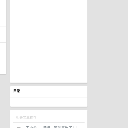
目录
相关文章推荐
于小戈
·
妈呀，顶美复出了！！