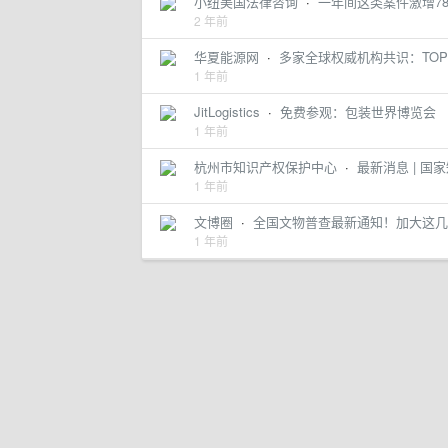
小纽美国法律咨询
·
一年间这类案件激增7
2 年前
华夏能源网
·
多家全球权威机构共识：TOP
1 年前
JitLogistics
·
免费参观：包装世界博览会
1 年前
杭州市知识产权保护中心
·
最新消息 | 
1 年前
文博圈
·
全国文物普查最新通知！加大这几
1 年前