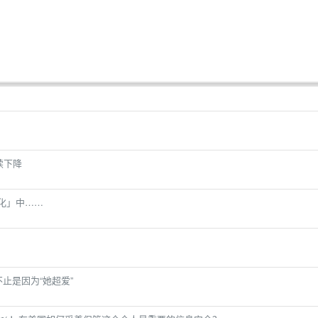
续下降
化」中……
不止是因为“她超爱”