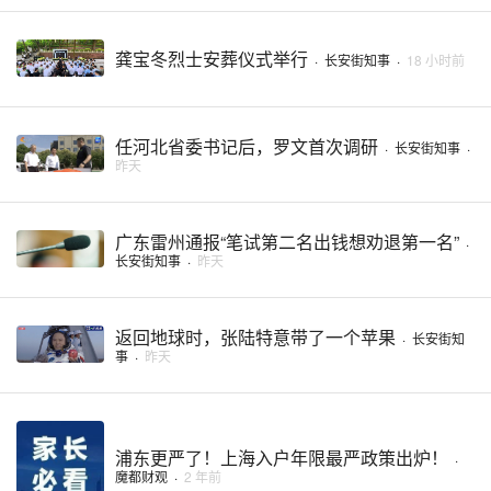
龚宝冬烈士安葬仪式举行
·
长安街知事
·
18 小时前
任河北省委书记后，罗文首次调研
·
长安街知事
·
昨天
广东雷州通报“笔试第二名出钱想劝退第一名”
·
长安街知事
·
昨天
返回地球时，张陆特意带了一个苹果
·
长安街知
事
·
昨天
浦东更严了！上海入户年限最严政策出炉！
·
魔都财观
·
2 年前