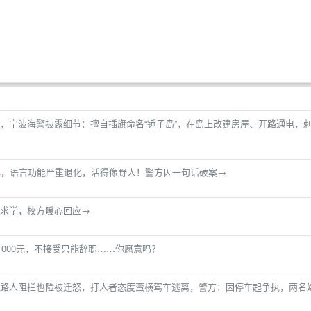
，宁波海警披露细节：擅自插旗命名“锤子岛”，在岛上改建房屋、开路通电，
年，语言功能严重退化，活得像野人！警方因一句话破案→
求学，校方暖心回应→
1000元，不接受只能辞职……你愿意吗？
路人阻拦也险被迁怒，打人者态度蛮横驾车逃离，警方：因停车起争执，两名