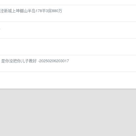
新城上坤樾山半岛178平3房880万
气
没把你儿子教好 -20250206203017