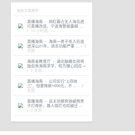
相关文章推荐
直播海南
·
网红霸占无人海岛进
行直播改造，宁波海警披露细 ...
·
15 小时前
直播海南
·
海南一男子杀人后逃
进深山21年，语言功能严重 ...
·
2
天前
海南省教育厅
·
湖北脑瘫女孩将
独自来海南求学，校方暖心回应→
·
2 天前
直播海南
·
公司实行“上四休
三”，但要降薪1000元，不 ...
·
2
天前
直播海南
·
店主劝挪奔驰被两男
子打骨折，路人阻拦也险被迁 ...
·
2 天前