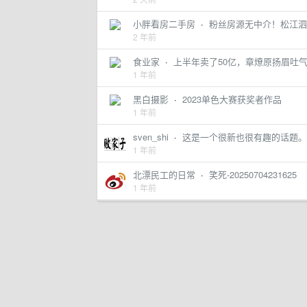
小胖看房二手房
·
粉丝房源无中介！松江泗泾
2 年前
食业家
·
上半年卖了50亿，章燎原扬眉吐
1 年前
黑白摄影
·
2023单色大赛获奖者作品
1 年前
sven_shi
·
这是一个很新也很有趣的话题。 是你
1 年前
北漂民工的日常
·
笑死-20250704231625
1 年前