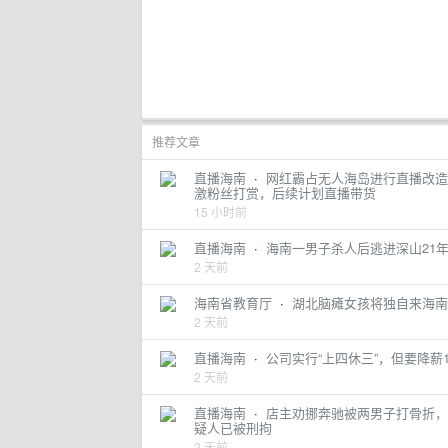
推荐文章
直播海南
·
网红霸占无人海岛进行直播改造
激粉丝打赏，后续计划直播带货
15 小时前
直播海南
·
海南一男子杀人后逃进深山21
2 天前
海南省教育厅
·
湖北脑瘫女孩将独自来海南
2 天前
直播海南
·
公司实行“上四休三”，但要降薪
2 天前
直播海南
·
店主劝挪奔驰被两男子打骨折，
疑人已被刑拘
2 天前