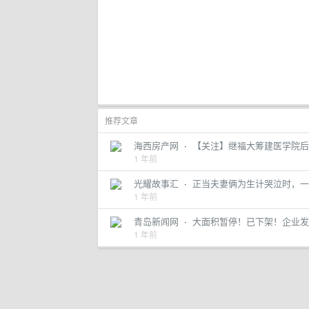
推荐文章
海西房产网
·
【关注】继福大筹建医学院后
1 年前
光耀故事汇
·
正当夫妻俩为生计哭泣时，一
1 年前
青岛新闻网
·
大面积暂停！已下架！企业发
1 年前