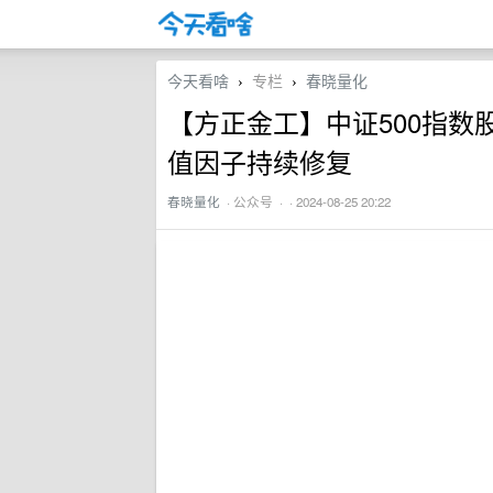
今天看啥
专栏
春晓量化
›
›
【方正金工】中证500指数
值因子持续修复
春晓量化
·
公众号
· · 2024-08-25 20:22