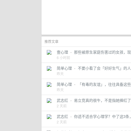
推荐文章
壹心理
·
那些被原生家庭伤害过的女孩，现
6 小时前
简单心理
·
不要小看了会「好好生气」的人
昨天
简单心理
·
「有毒的友谊」，往往具备这些
昨天
武志红
·
易立竞真的很牛，不是指她捧红了
2 天前
武志红
·
你适不适合学心理学？中了这3条
2 天前