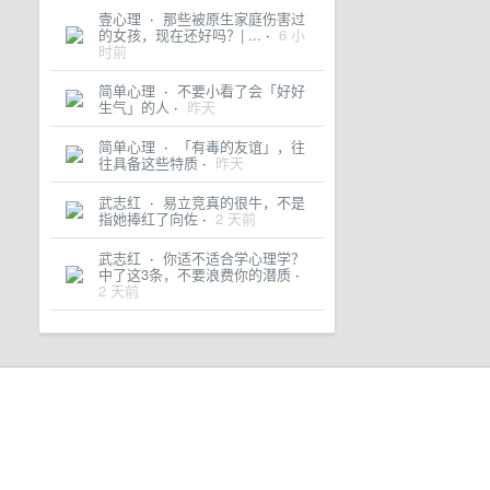
壹心理
·
那些被原生家庭伤害过
的女孩，现在还好吗？| ...
·
6 小
时前
简单心理
·
不要小看了会「好好
生气」的人
·
昨天
简单心理
·
「有毒的友谊」，往
往具备这些特质
·
昨天
武志红
·
易立竞真的很牛，不是
指她捧红了向佐
·
2 天前
武志红
·
你适不适合学心理学？
中了这3条，不要浪费你的潜质
·
2 天前