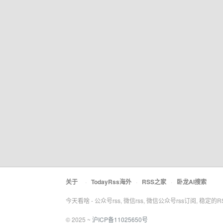
关于
·
TodayRss海外
·
RSS之家
·
卧龙AI搜索
今天看啥 - 公众号rss, 微信rss, 微信公众号rss订阅, 稳定的
© 2025 ~
沪ICP备11025650号