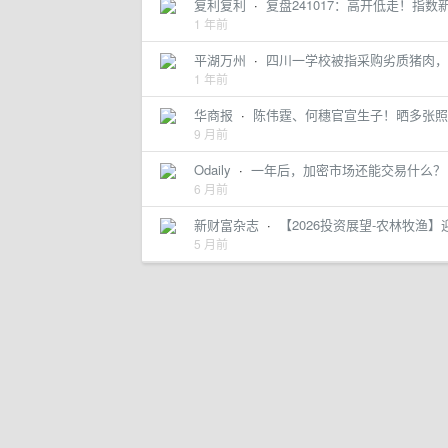
复利复利
·
复盘241017：高开低走！指
1 年前
平湖万州
·
四川一学校被指采购劣质猪肉，
1 年前
华商报
·
陈伟霆、何穗官宣生子！晒多张照
9 月前
Odaily
·
一年后，加密市场还能交易什么？
6 月前
新财富杂志
·
【2026投资展望-农林牧渔】
5 月前