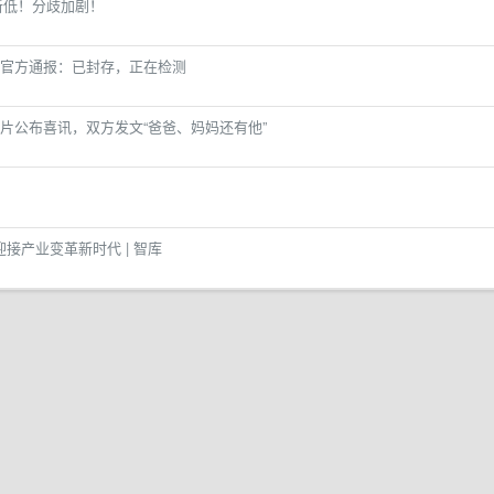
数新低！分歧加剧！
官方通报：已封存，正在检测
片公布喜讯，双方发文“爸爸、妈妈还有他”
迎接产业变革新时代 | 智库