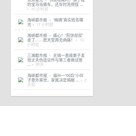
的宝马当婚车，还车时洗得锃 ...
·
10 小时前
海峡都市报
·
“梅姨”真实姓名曝
光
·
11 小时前
海峡都市报
·
痛心！“煎饼叔叔”
走了……愿天堂再无病痛！
·
13
小时前
三湘都市报
·
无锡一患癌妻子发
现丈夫伪造证件与第三者做试管
...
·
昨天
海峡都市报
·
福州一“00后”小伙
子意外离世，家属决定捐献 ...
·
2
天前