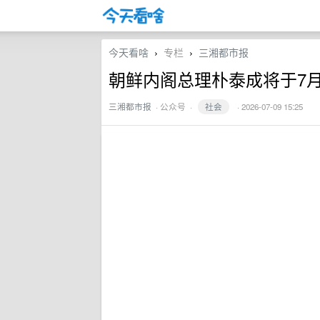
今天看啥
专栏
三湘都市报
›
›
朝鲜内阁总理朴泰成将于7月
三湘都市报
·
公众号
·
社会
· 2026-07-09 15:25