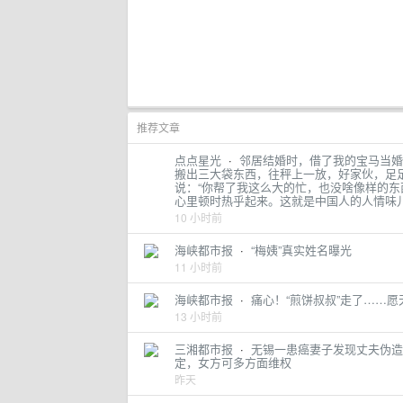
推荐文章
点点星光
·
邻居结婚时，借了我的宝马当婚
搬出三大袋东西，往秤上一放，好家伙，足
说：“你帮了我这么大的忙，也没啥像样的东
心里顿时热乎起来。这就是中国人的人情味
10 小时前
海峡都市报
·
“梅姨”真实姓名曝光
11 小时前
海峡都市报
·
痛心！“煎饼叔叔”走了……
13 小时前
三湘都市报
·
无锡一患癌妻子发现丈夫伪造
定，女方可多方面维权
昨天