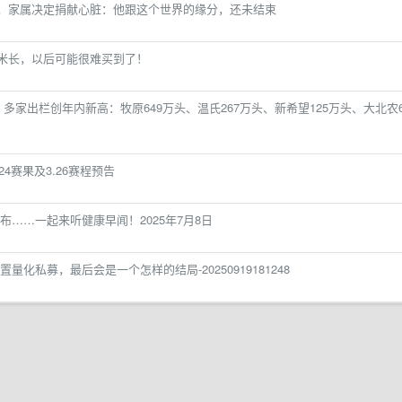
离世，家属决定捐献心脏：他跟这个世界的缘分，还未结束
12 米长，以后可能很难买到了！
头！多家出栏创年内新高：牧原649万头、温氏267万头、新希望125万头、大北农6
4赛果及3.26赛程预告
……一起来听健康早闻！2025年7月8日
化私募，最后会是一个怎样的结局-20250919181248