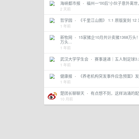
海峡都市报
·
福州一“00后”小伙子意外
2 天前
哲学园
·
《千里江山图》 1:1 原版复刻 
1 年前
新牧网
·
15家猪企10月共计卖猪1368万
万头...
1 年前
武汉大学学生会
·
赛事速递｜五人制足球3.2
1 年前
健康报
·
《养老机构突发事件应急预案》发布
1 年前
楚团长聊聊天
·
有点想不到，这样汹涌的配置量
10 月前