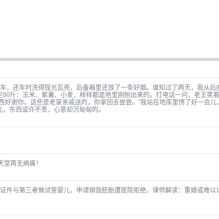
车，还车时洗得锃光瓦亮，后备厢里还放了一条好烟。谁知过了两天，我从后
足50斤：玉米、紫薯、小麦，样样都是地里刚刨出来的。打电话一问，老王笑
西好谢你。这些是老家亲戚送的，你拿回去尝尝。”我站在地库里愣了好一会儿
儿，东西或许不贵，心意却沉甸甸的。
愿天堂再无病痛！
证件与第三者做试管婴儿，申请销毁胚胎遭医院拒绝，律师解读：重婚或难以