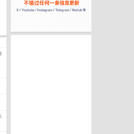
座
着
，
认