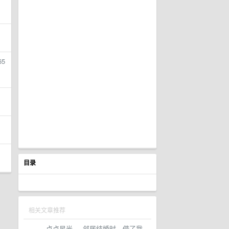
5
目录
相关文章推荐
点点星光
·
邻居结婚时，借了我