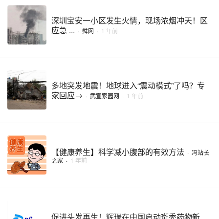
深圳宝安一小区发生火情，现场浓烟冲天！区
应急 ...
·
舜网
·
1 年前
多地突发地震！地球进入“震动模式”了吗？专
家回应→
·
武宣家园网
·
1 年前
【健康养生】科学减小腹部的有效方法
·
冯站长
之家
·
1 年前
促进头发再生！辉瑞在中国启动斑秃药物新 ...