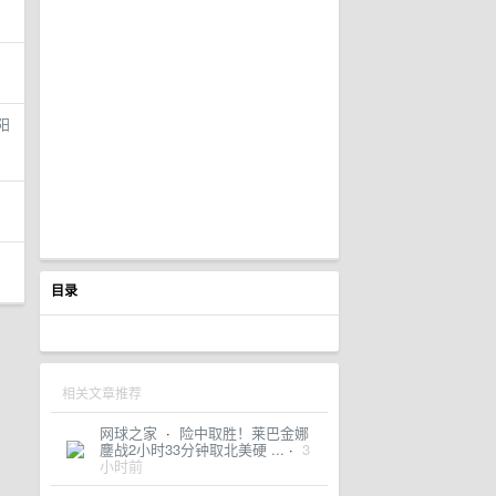
阳
目录
相关文章推荐
网球之家
·
险中取胜！莱巴金娜
鏖战2小时33分钟取北美硬 ...
·
3
小时前