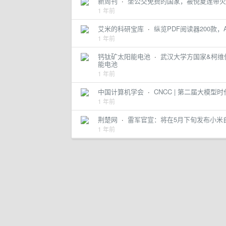
新周刊
·
坐公交免费的国家，被倪夏莲带火
1 年前
艾米的科研宝库
·
纵览PDF阅读器200款，A
1 年前
钙钛矿太阳能电池
·
武汉大学方国家&柯维俊
能电池
1 年前
中国计算机学会
·
CNCC | 第二届大
1 年前
荆楚网
·
雷军官宣：将在5月下旬发布小米自
1 年前