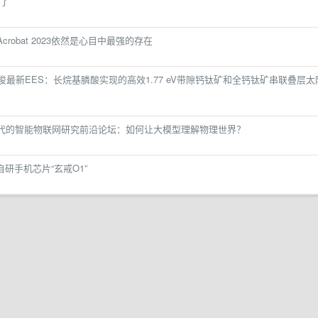
了
crobat 2023依然是心目中最强的存在
最新EES：长烷基膦酸实现的高效1.77 eV带隙钙钛矿和全钙钛矿串联叠层太
模型时代的智能物联网研究前沿论坛：如何让大模型理解物理世界？
研手机芯片“玄戒O1”