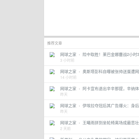
推荐文章
网球之家
·
险中取胜！莱巴金娜鏖战2小时
3 小时前
网球之家
·
奥斯塔彭科自曝被张帅送蛋遭网
14 小时前
网球之家
·
阿卡宣布退出辛辛那提，辛纳体
昨天
网球之家
·
伊埃拉夺冠后其广告爆火：身后
昨天
网球之家
·
王曦雨拼到坐轮椅离场成最悲壮
2 天前