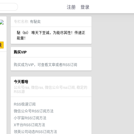
注册
登录
专栏名称:
有駜矣
駜（bì） 唯天下至诚，为能尽其性！传递正
能量！
购买VIP
购买成为VIP，可查看文章或者RSS订阅
今天看啥
公众号rss, 微信rss, 微信公众号rss订阅, 稳定的
RSS源
RSS极速订阅
微信公众号RSS订阅方法
小宇宙RSS订阅方法
X平台RSS订阅方法
领英公司动态RSS订阅方法