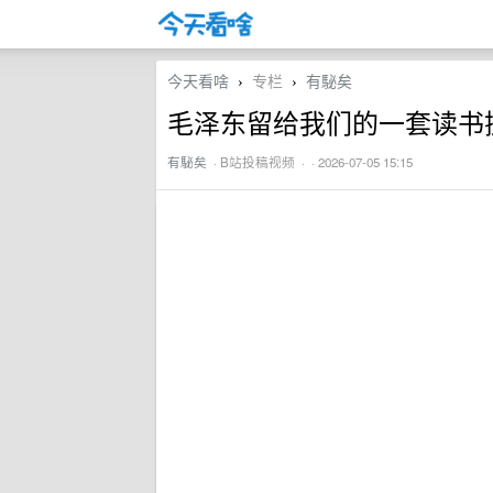
今天看啥
专栏
有駜矣
›
›
毛泽东留给我们的一套读书
有駜矣
·
B站投稿视频
· · 2026-07-05 15:15