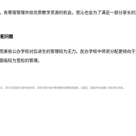
，有寄宿管理并给优质教学资源的机会。思沁也会为了满足一部分家长的
分配问题
而某些公办学校对后进生的管理较为无力。民办学校中师资分配更倾向于
面临较为宽松的管理。
点。 原文内容版权归原作者所有，如您为原作者并希望删除该摘要或链接，请通过
【版权申诉通道】
联系我们处理。