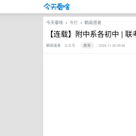
今天看啥
专栏
朝闻道者
›
›
【连载】附中系各初中 | 联考
朝闻道者
·
公众号
·
教育
· 2024-11-26 09:46