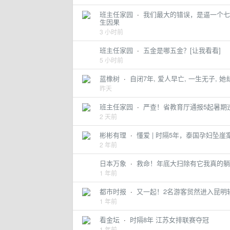
班主任家园
·
我们最大的错误，是逼一个七
生因果
3 小时前
班主任家园
·
五金是哪五金？[让我看看]
5 小时前
蓝橡树
·
自闭7年, 爱人早亡, 一生无子, 
昨天
班主任家园
·
严查！省教育厅通报5起暑期
2 天前
彬彬有理
·
懂爱 | 时隔5年，泰国孕妇坠
2 年前
日本万象
·
救命！年底大扫除有它我真的躺
1 年前
都市时报
·
又一起！2名游客贸然进入昆明
1 年前
看金坛
·
时隔8年 江苏女排联赛夺冠
1 年前