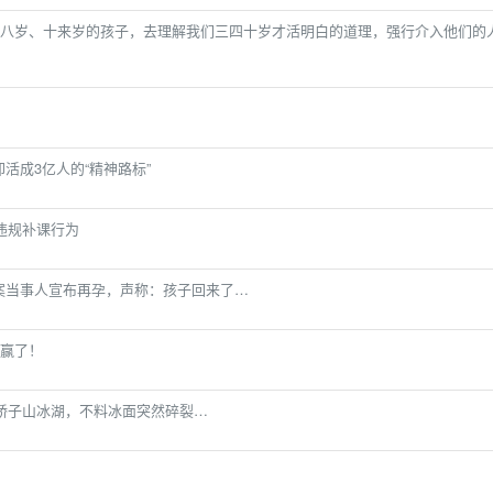
八岁、十来岁的孩子，去理解我们三四十岁才活明白的道理，强行介入他们的
她却活成3亿人的“精神路标”
违规补课行为
崖案当事人宣布再孕，声称：孩子回来了…
赢了！
轿子山冰湖，不料冰面突然碎裂…