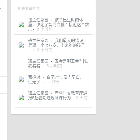
人
相关文章推荐
班主任家园
·
孩子出生时的体
重，决定了智商高低？接近这个数
...
·
3 小时前
班主任家园
·
我们最大的错误，
是逼一个七八岁、十来岁的孩子
...
·
3 小时前
班主任家园
·
五金是哪五金？[让
我看看]
·
5 小时前
蓝橡树
·
自闭7年, 爱人早亡, 一
生无子, ...
·
昨天
班主任家园
·
严查！省教育厅通
报5起暑期违规补课行为
·
2 天前