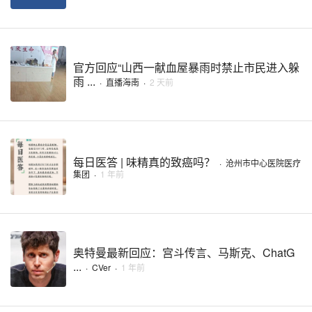
官方回应“山西一献血屋暴雨时禁止市民进入躲
雨 ...
·
直播海南
·
2 天前
每日医答 | 味精真的致癌吗？
·
沧州市中心医院医疗
集团
·
1 年前
奥特曼最新回应：宫斗传言、马斯克、ChatG
...
·
CVer
·
1 年前