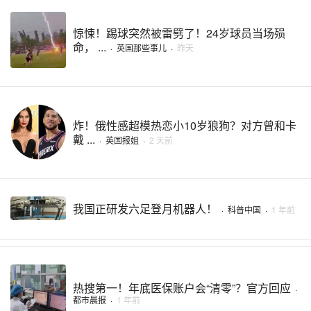
惊悚！踢球突然被雷劈了！24岁球员当场殒
命， ...
·
英国那些事儿
·
昨天
炸！俄性感超模热恋小10岁狼狗？对方曾和卡
戴 ...
·
英国报姐
·
2 天前
我国正研发六足登月机器人！
·
科普中国
·
1 年前
热搜第一！年底医保账户会“清零”？官方回应
·
都市晨报
·
1 年前