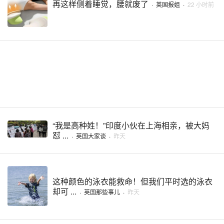
再这样侧着睡觉，腰就废了
·
英国报姐
·
22 小时前
“我是高种姓！”印度小伙在上海相亲，被大妈
怼 ...
·
英国大家谈
·
昨天
这种颜色的泳衣能救命！但我们平时选的泳衣
却可 ...
·
英国那些事儿
·
昨天