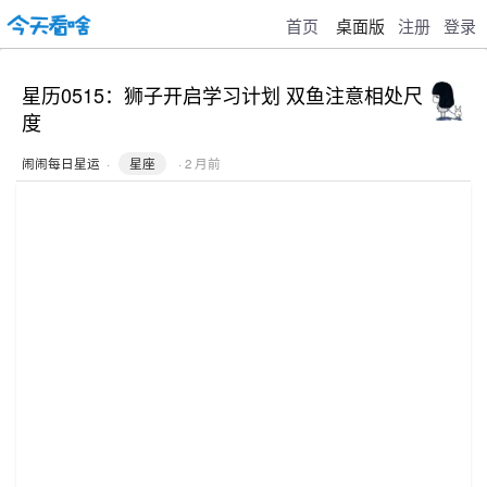
首页
桌面版
注册
登录
星历0515：狮子开启学习计划 双鱼注意相处尺
度
闹闹每日星运
·
星座
· 2 月前