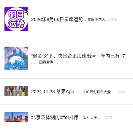
2026年8月05日星座运势
·
星座不求人
·
昨天
“退金令”下，央国企正加速出清！年内已有17
...
·
国资智库
·
1 年前
2024.11.23 苹果App ...
·
iOS限免软件大全
·
1 年前
北京泛体制内offer排序
·
复利大王
·
1 年前