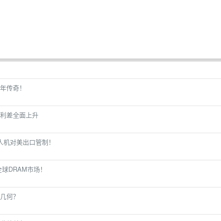
年传奇！
用利差全面上升
人机对美出口管制！
全球DRAM市场！
几何？