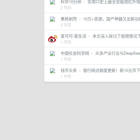
科学10分钟
·
实用💥史上最全官能团红外
2 年前
果核剥壳
·
10万+资源，国产神器又出新功
2 年前
爱可可-爱生活
·
本文深入探讨了极限情况下语
1 年前
中国社会科学网
·
众多产业行业与DeepSe
1 年前
钱币头条
·
银行网点额度更新！新10元币
1 年前