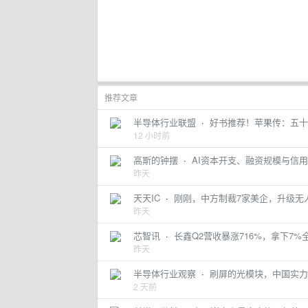
推荐文章
半导体行业联盟
·
好书推荐！苹果传：五十
12 小时前
高斯的钟摆
·
AI资本开支、融资规模与信
昨天
天天IC
·
刚刚，中方制裁7家美企，升级无
昨天
芯智讯
·
长鑫Q2营收暴涨716%，拿下7%
昨天
半导体行业观察
·
刷屏的光模块，中国实力
2 天前