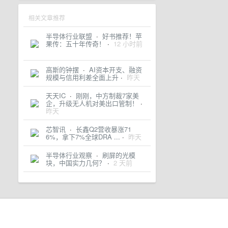
相关文章推荐
半导体行业联盟
·
好书推荐！苹
果传：五十年传奇！
·
12 小时前
高斯的钟摆
·
AI资本开支、融资
规模与信用利差全面上升
·
昨天
天天IC
·
刚刚，中方制裁7家美
企，升级无人机对美出口管制！
·
昨天
芯智讯
·
长鑫Q2营收暴涨71
6%，拿下7%全球DRA ...
·
昨天
半导体行业观察
·
刷屏的光模
块，中国实力几何？
·
2 天前