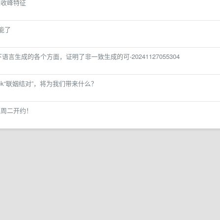
吸收峰特征
能了
言生成的各个方面，证明了非一致生成的可-20241127055304
ek“联姻结对”，将为我们带来什么？
下周二开约！