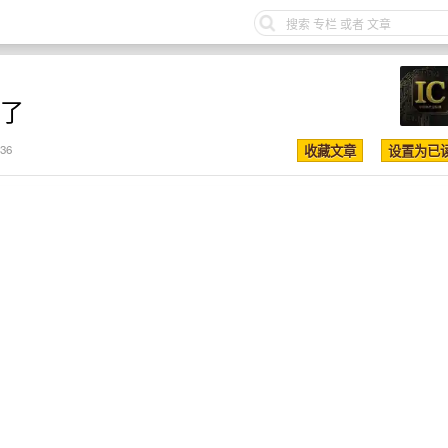
天了
:36