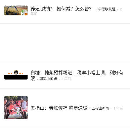
养殖“减抗”：如何减？怎么替？
·
华思联认证
·
2
年前
白糖：糖浆预拌粉进口税率小幅上调，利好有
限
·
期货小师妹
·
1 年前
五指山：春联传福 翰墨送暖
·
五指山新闻
·
1 年前