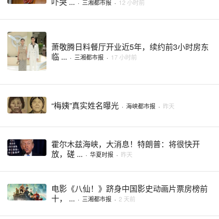
吓哭 ...
·
三湘都市报
·
12 小时前
萧敬腾日料餐厅开业近5年，续约前3小时房东
临 ...
·
三湘都市报
·
17 小时前
“梅姨”真实姓名曝光
·
海峡都市报
·
昨天
霍尔木兹海峡，大消息！特朗普：将很快开
放，磋 ...
·
华夏时报
·
昨天
电影《八仙！》跻身中国影史动画片票房榜前
十， ...
·
三湘都市报
·
2 天前