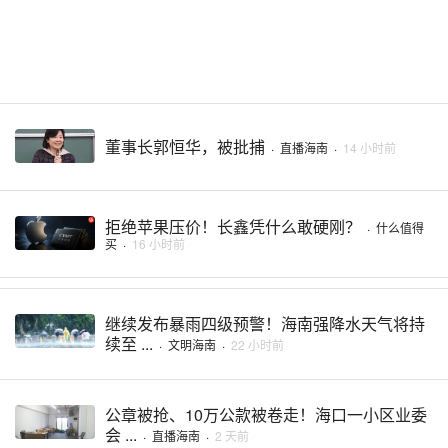
董事长郭恒华，被批捕
·
直播海南
·
14 小时前
拒绝苹果压价！长鑫凭什么敢硬刚？
·
什么值得
买
·
16 小时前
继续发布暴雨四级预警！海南强降水天气将持
续至 ...
·
文明海南
·
22 小时前
公章被抢、10万公款被卷走！海口一小区业委
会 ...
·
直播海南
·
2 天前