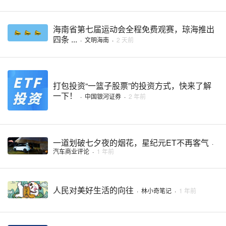
海南省第七届运动会全程免费观赛，琼海推出
四条 ...
·
文明海南
·
2 天前
打包投资“一篮子股票”的投资方式，快来了解
一下！
·
中国银河证券
·
2 年前
一道划破七夕夜的烟花，星纪元ET不再客气
·
汽车商业评论
·
1 年前
人民对美好生活的向往
·
林小奇笔记
·
1 年前