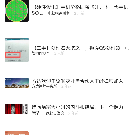
【硬件资讯】手机价格即将飞升，下一代手机
SO ...
·
电脑吧评测室
·
2 天前
【二手】处理器大坑之一，换壳QS处理器
·
电
脑吧评测室
·
2 天前
方达欢迎争议解决业务合伙人王峰律师加入
·
方达律师事务所
·
2 年前
娃哈哈宗大小姐的内斗和结局，下一个健力
宝？
·
达叔天演论
·
2 年前