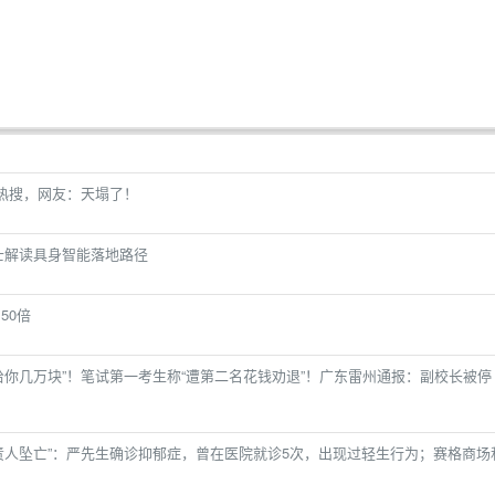
上热搜，网友：天塌了！
士解读具身智能落地路径
50倍
给你几万块”！笔试第一考生称“遭第二名花钱劝退”！广东雷州通报：副校长被停
责人坠亡”：严先生确诊抑郁症，曾在医院就诊5次，出现过轻生行为；赛格商场