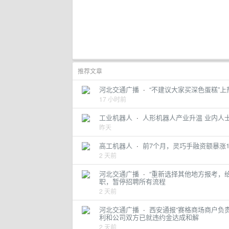
推荐文章
河北交通广播
·
“不建议大家买深色蛋糕”
17 小时前
工业机器人
·
人形机器人产业升温 业内人
昨天
高工机器人
·
前7个月，灵巧手融资额暴涨1
2 天前
河北交通广播
·
“重新选择其他地方报考，
职，暂停招聘所有流程
2 天前
河北交通广播
·
西安通报“赛格商场商户负
利和公司双方已就违约金达成和解
2 天前