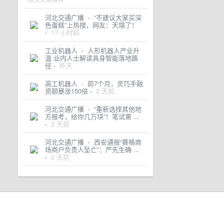
河北交通广播
·
“不建议大家买深
色蛋糕”上热搜，网友：天塌了！
·
17 小时前
工业机器人
·
人形机器人产业升
温 业内人士解读具身智能落地路
径
·
昨天
高工机器人
·
前7个月，灵巧手融
资额暴涨150倍
·
2 天前
河北交通广播
·
“重新选择其他地
方报考，给你几万块”！笔试第 ...
·
2 天前
河北交通广播
·
西安通报“赛格商
场商户负责人坠亡”：严先生确 ...
·
2 天前