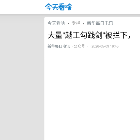
今天看啥
专栏
新华每日电讯
›
›
大量“越王勾践剑”被拦下，
新华每日电讯
·
公众号
· · 2026-05-09 19:45