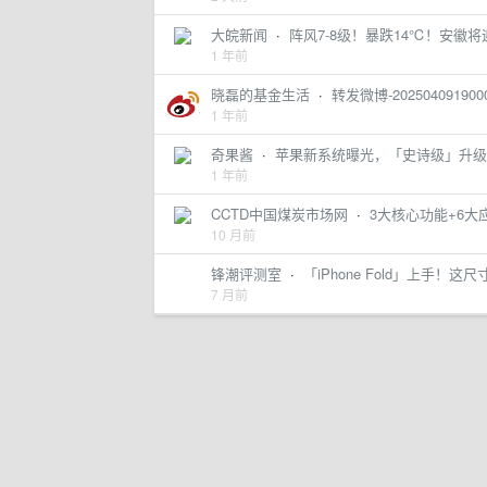
大皖新闻
·
阵风7-8级！暴跌14℃！安徽
1 年前
晓磊的基金生活
·
转发微博-202504091900
1 年前
奇果酱
·
苹果新系统曝光，「史诗级」升级
1 年前
CCTD中国煤炭市场网
·
3大核心功能+6
10 月前
锋潮评测室
·
「iPhone Fold」上手！
7 月前