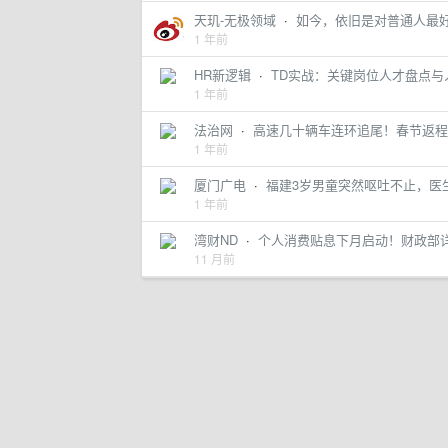
天玑-无极领域
·
如今，依旧是对普通人最好的
1 年前
HR新逻辑
·
TD实战：关键岗位人才盘点与
1 年前
法治网
·
高速几十辆车连环追尾！春节返程
1 年前
厦门广电
·
福建3岁男童突然呕吐不止，医
1 年前
湾财ND
·
个人消费贴息下月启动！财政部
11 月前