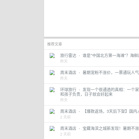
推荐文章
旅行雷达
·
谁是"中国北方第一海滩"？海
昨天
周末酒店
·
暑期宠粉不涨价，一票通玩人气
昨天
环球旅行
·
发现一个很通透的真相：一个家
和孩子负责，日子就会好起来
昨天
周末酒店
·
【爆款返场，3天后下架】国内
2 天前
周末酒店
·
宝藏海滨之城新发现！暑期不涨
2 天前