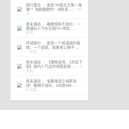
旅行雷达
·
谁是"中国北方第一海
滩"？海鲜最肥时！洲际系 ...
·
昨
天
周末酒店
·
暑期宠粉不涨价，一
票通玩人气水乐园10+项目 ...
·
昨天
环球旅行
·
发现一个很通透的真
相：一个家庭，如果老公挣不 ...
·
昨天
周末酒店
·
【爆款返场，3天后下
架】国内人气目的地提前锁 ...
·
2
天前
周末酒店
·
宝藏海滨之城新发
现！暑期不涨价，2间夜¥89 ...
·
2 天前