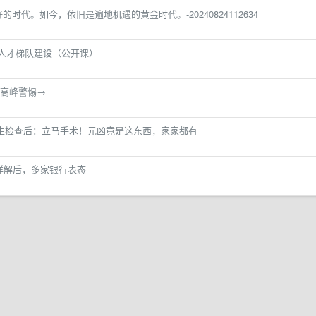
时代。如今，依旧是遍地机遇的黄金时代。-20240824112634
人才梯队建设（公开课）
高峰警惕→
生检查后：立马手术！元凶竟是这东西，家家都有
详解后，多家银行表态