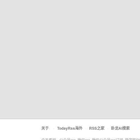
关于
·
TodayRss海外
·
RSS之家
·
卧龙AI搜索
今天看啥 - 公众号rss, 微信rss, 微信公众号rss订阅, 稳定的