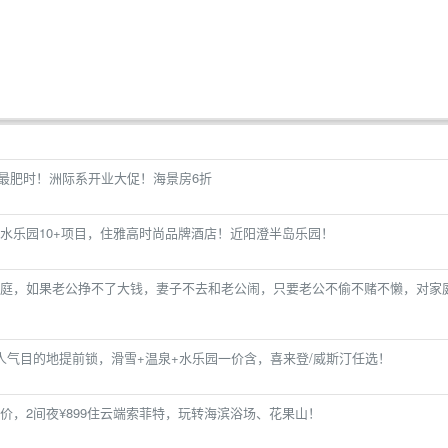
鲜最肥时！洲际系开业大促！海景房6折
水乐园10+项目，住雅高时尚品牌酒店！近阳澄半岛乐园！
庭，如果老公挣不了大钱，妻子不去和老公闹，只要老公不偷不赌不懒，对家
人气目的地提前锁，滑雪+温泉+水乐园一价含，喜来登/威斯汀任选！
价，2间夜¥899住云端索菲特，玩转海滨浴场、花果山！