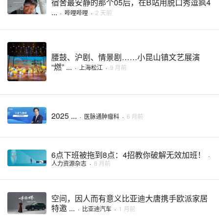
宿舍最安静的那个05后，在B站用脱口秀逗疯4
...
·
哔哩哔哩
·
2 天前
腰鼓、沪剧、情景剧……小昆山镇文艺展演
“燃” ...
·
上海松江
·
9 月前
2025 ...
·
医脉通肿瘤科
·
6 月前
6点下班被拖到8点：4招教你破解无效加班！
·
人力资源杂志
·
6 月前
空间，因人而有意义比亚迪大唐携手欧派家居
特邀 ...
·
比亚迪汽车
·
1 月前