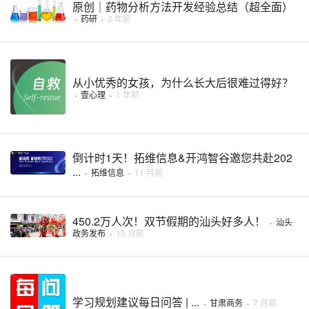
原创｜药物分析方法开发经验总结（超全面）
·
药研
·
2 年前
从小优秀的女孩，为什么长大后很难过得好？
·
壹心理
·
1 年前
倒计时1天！拓维信息&开鸿智谷邀您共赴202
...
·
拓维信息
·
11 月前
450.2万人次！双节假期的汕头好多人！
·
汕头
政务发布
·
10 月前
学习规划建议每日问答 | ...
·
甘肃商务
·
7 月前