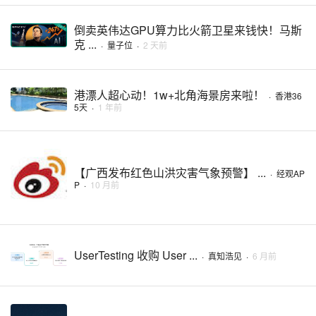
倒卖英伟达GPU算力比火箭卫星来钱快！马斯
克 ...
·
量子位
·
2 天前
港漂人超心动！1w+北角海景房来啦！
·
香港36
5天
·
1 年前
【广西发布红色山洪灾害气象预警】 ...
·
经观AP
P
·
10 月前
UserTesting 收购 User ...
·
真知浩见
·
6 月前