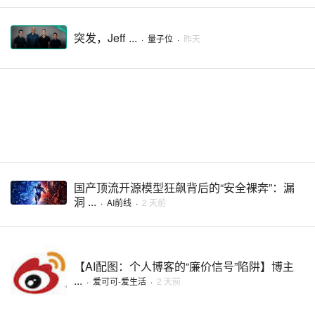
突发，Jeff ...
·
量子位
·
昨天
国产顶流开源模型狂飙背后的“安全裸奔”：漏
洞 ...
·
AI前线
·
2 天前
【AI配图：个人博客的“廉价信号”陷阱】博主
...
·
爱可可-爱生活
·
2 天前