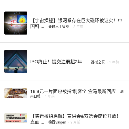
【宇宙探秘】银河系存在巨大磁环被证实！中
国科 ...
·
墨玫人工智能
·
2 年前
IPO终止！提交注册超2年…
·
器械之家
·
1 年前
16.9元一片面包被指“刺客”？盒马最新回应
·
湖
南日报
·
1 年前
【德晋校招启航】宣讲会&双选会席位开放！
直面 ...
·
德晋Valgen
·
9 月前