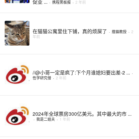
促亚 ...
·
携程黑板报
·
2 年前
在猫猫公寓里住下铺，真的烦屎了
·
撸猫教授
·
2
年前
//@小哥一定是疯了:下个月谁媳妇要出差-2 ...
·
性学研究僧
·
2 年前
2024年全球票房300亿美元。其中最大的市 ...
·
我是二姐夫
·
1 年前