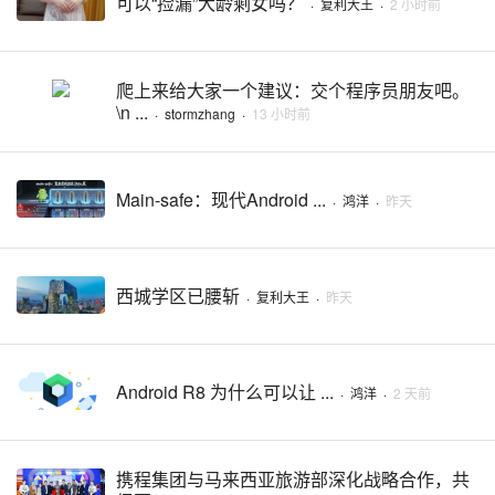
可以“捡漏”大龄剩女吗？
·
复利大王
·
2 小时前
爬上来给大家一个建议：交个程序员朋友吧。
\n ...
·
stormzhang
·
13 小时前
Main-safe：现代Android ...
·
鸿洋
·
昨天
西城学区已腰斩
·
复利大王
·
昨天
Android R8 为什么可以让 ...
·
鸿洋
·
2 天前
携程集团与马来西亚旅游部深化战略合作，共