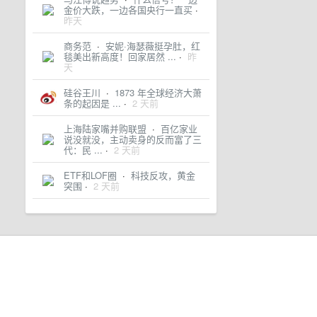
金价大跌，一边各国央行一直买
·
昨天
商务范
·
安妮·海瑟薇挺孕肚，红
毯美出新高度！回家居然 ...
·
昨
天
硅谷王川
·
1873 年全球经济大萧
条的起因是 ...
·
2 天前
上海陆家嘴并购联盟
·
百亿家业
说没就没，主动卖身的反而富了三
代：民 ...
·
2 天前
ETF和LOF圈
·
科技反攻，黄金
突围
·
2 天前