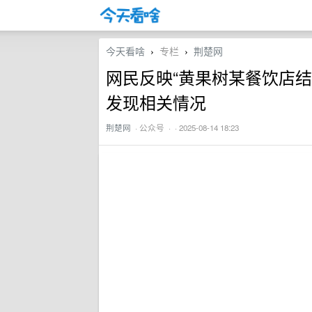
今天看啥
专栏
荆楚网
›
›
网民反映“黄果树某餐饮店
发现相关情况
荆楚网
·
公众号
· · 2025-08-14 18:23