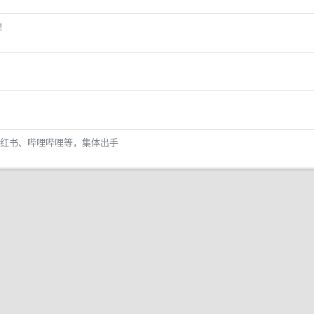
示！
红书、哔哩哔哩等，集体出手