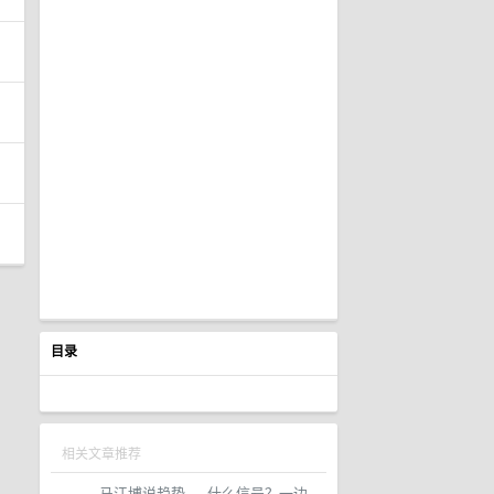
目录
相关文章推荐
马江博说趋势
·
什么信号？一边