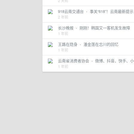
2 天前
918云南交通台
·
事关“618”！云南最新提
2 年前
长沙晚报
·
刚刚！韩国又一客机发生故障
1 年前
王路在隐身
·
潘金莲在忘川的回忆
1 年前
云南省消费者协会
·
微博、抖音、快手、小
1 年前