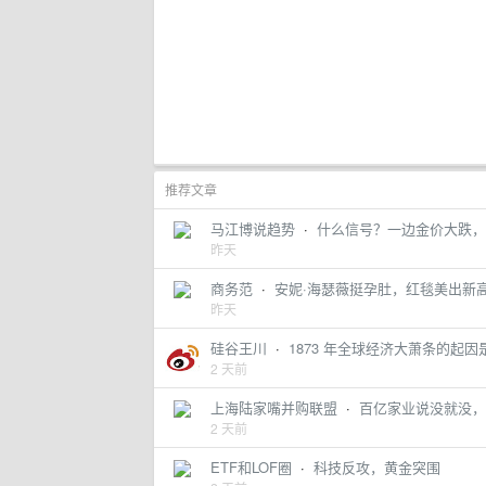
推荐文章
马江博说趋势
·
什么信号？一边金价大跌，
昨天
商务范
·
安妮·海瑟薇挺孕肚，红毯美出新
昨天
硅谷王川
·
1873 年全球经济大萧条的起因是 
2 天前
上海陆家嘴并购联盟
·
百亿家业说没就没，
2 天前
ETF和LOF圈
·
科技反攻，黄金突围