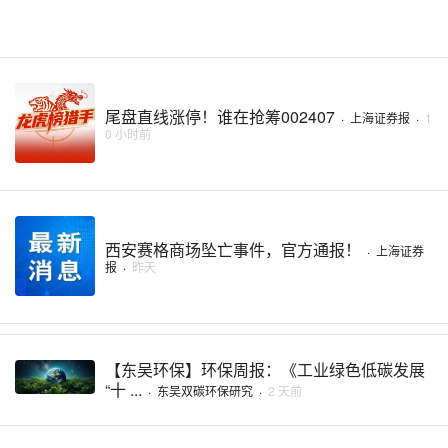
尾盘直线涨停！谁在抢筹002407
·
上海证券报
·
1
0 小时前
西安赛格商场坠亡事件，官方通报！
·
上海证券
报
·
昨天
【东吴环保】环保周报：《工业绿色低碳发展
“十 ...
·
东吴双碳环保研究
·
2 天前