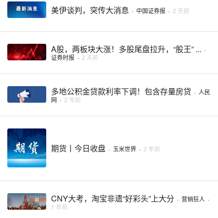
美伊谈判，突传大消息
·
中国证券报
·
2 天前
A股，两板块大涨！多股尾盘拉升，“股王” ...
·
证券时报
·
2 天前
多地公积金贷款利率下调！包含存量房贷
·
人民
网
·
2 年前
期货丨今日收盘
·
玉米世界
·
2 年前
CNY大考，淘宝非遗“好彩头”上大分
·
营销狂人
·
1 年前