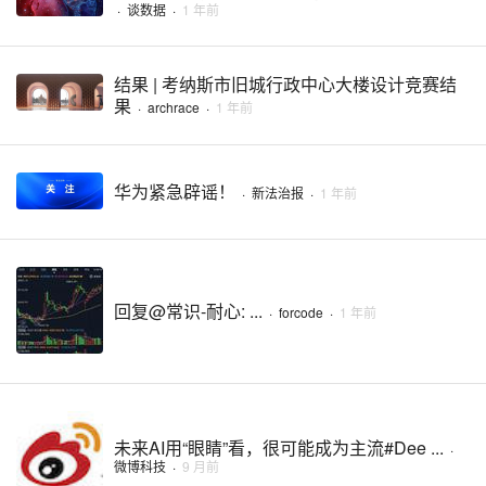
·
谈数据
·
1 年前
结果 | 考纳斯市旧城行政中心大楼设计竞赛结
果
·
archrace
·
1 年前
华为紧急辟谣！
·
新法治报
·
1 年前
回复@常识-耐心: ...
·
forcode
·
1 年前
未来AI用“眼睛”看，很可能成为主流#Dee ...
·
微博科技
·
9 月前